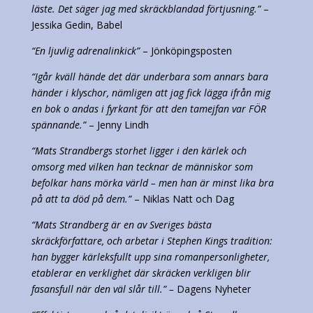
läste. Det säger jag med skräckblandad förtjusning.”
–
Jessika Gedin, Babel
“En ljuvlig adrenalinkick”
– Jönköpingsposten
“Igår kväll hände det där underbara som annars bara
händer i klyschor, nämligen att jag fick lägga ifrån mig
en bok o andas i fyrkant för att den tamejfan var FÖR
spännande.”
– Jenny Lindh
“Mats Strandbergs storhet ligger i den kärlek och
omsorg med vilken han tecknar de människor som
befolkar hans mörka värld – men han är minst lika bra
på att ta död på dem.”
– Niklas Natt och Dag
“Mats Strandberg är en av Sveriges bästa
skräckförfattare, och arbetar i Stephen Kings tradition:
han bygger kärleksfullt upp sina romanpersonligheter,
etablerar en verklighet där skräcken verkligen blir
fasansfull när den väl slår till.” –
Dagens Nyheter