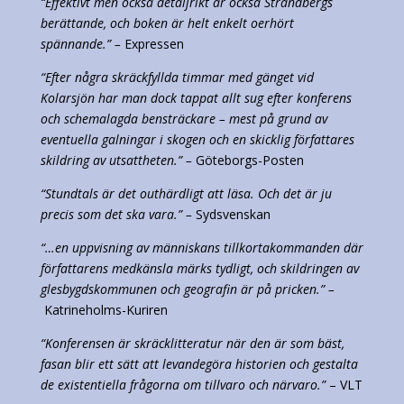
“Effektivt men också detaljrikt är också Strandbergs
berättande, och boken är helt enkelt oerhört
spännande.” –
Expressen
“Efter några skräckfyllda timmar med gänget vid
Kolarsjön har man dock tappat allt sug efter konferens
och schemalagda bensträckare – mest på grund av
eventuella galningar i skogen och en skicklig författares
skildring av utsattheten.” –
Göteborgs-Posten
“Stundtals är det outhärdligt att läsa. Och det är ju
precis som det ska vara.” –
Sydsvenskan
“…en uppvisning av människans tillkortakommanden där
författarens medkänsla märks tydligt, och skildringen av
glesbygdskommunen och geografin är på pricken.” –
Katrineholms-Kuriren
“Konferensen är skräcklitteratur när den är som bäst,
fasan blir ett sätt att levandegöra historien och gestalta
de existentiella frågorna om tillvaro och närvaro.”
– VLT