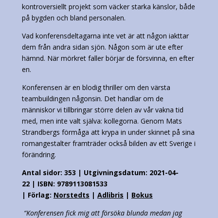
kontroversiellt projekt som väcker starka känslor, både
på bygden och bland personalen.
Vad konferensdeltagarna inte vet är att någon iakttar
dem från andra sidan sjön. Någon som är ute efter
hämnd. När mörkret faller börjar de försvinna, en efter
en.
Konferensen är en blodig thriller om den värsta
teambuildingen någonsin. Det handlar om de
människor vi tillbringar större delen av vår vakna tid
med, men inte valt själva: kollegorna. Genom Mats
Strandbergs förmåga att krypa in under skinnet på sina
romangestalter framträder också bilden av ett Sverige i
förändring.
Antal sidor:
353 |
Utgivningsdatum:
2021-04-
22
| ISBN: 9789113081533
|
Förlag:
Norstedts
|
Adlibris
|
Bokus
“Konferensen fick mig att försöka blunda medan jag