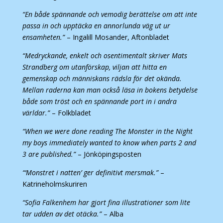
“En både spännande och vemodig berättelse om att inte
passa in och upptäcka en annorlunda väg ut ur
ensamheten.”
– Ingalill Mosander, Aftonbladet
“Medryckande, enkelt och osentimentalt skriver Mats
Strandberg om utanförskap, viljan att hitta en
gemenskap och människans rädsla för det okända.
Mellan raderna kan man också läsa in bokens betydelse
både som tröst och en spännande port in i andra
världar.”
– Folkbladet
“When we were done reading The Monster in the Night
my boys immediately wanted to know when parts 2 and
3 are published.”
– Jönköpingsposten
“‘Monstret i natten’ ger definitivt mersmak.”
–
Katrineholmskuriren
“Sofia Falkenhem har gjort fina illustrationer som lite
tar udden av det otäcka.”
– Alba