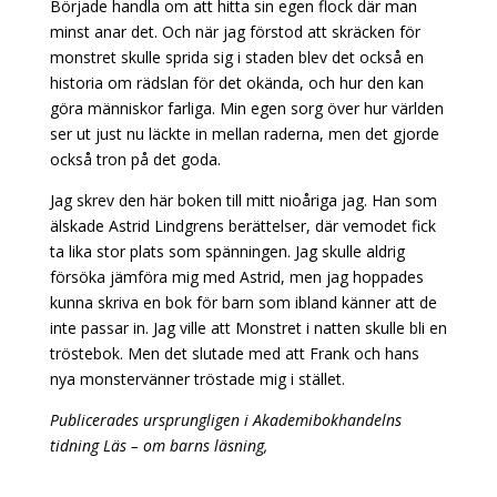
Började handla om att hitta sin egen flock där man
minst anar det. Och när jag förstod att skräcken för
monstret skulle sprida sig i staden blev det också en
historia om rädslan för det okända, och hur den kan
göra människor farliga. Min egen sorg över hur världen
ser ut just nu läckte in mellan raderna, men det gjorde
också tron på det goda.
Jag skrev den här boken till mitt nioåriga jag. Han som
älskade Astrid Lindgrens berättelser, där vemodet fick
ta lika stor plats som spänningen. Jag skulle aldrig
försöka jämföra mig med Astrid, men jag hoppades
kunna skriva en bok för barn som ibland känner att de
inte passar in. Jag ville att Monstret i natten skulle bli en
tröstebok. Men det slutade med att Frank och hans
nya monstervänner tröstade mig i stället.
Publicerades ursprungligen i Akademibokhandelns
tidning Läs – om barns läsning,