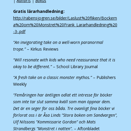
|
Adlibris
|
Bokus
Gratis lärarhandledning:
http://rabensjogren.se/bilder/Laslust%20fliken/Bockern
a%20om%20Monstret%20Frank_Lararhandledning%20
-3-.pdf
“An invigorating take on a well-worn paranormal
trope.”
– Kirkus Reviews
“Will resonate with kids who need reassurance that it is
okay to be different.”
– School Library Journal
“A fresh take on a classic monster mythos.”
– Publishers
Weekly
“Femåringen har äntligen odlat ett intresse för böcker
som inte tar slut samma kväll som man öppnar dem.
Det är en seger för oss ­båda. Tre ovanligt fina böcker vi
förlorat oss i är Åsa Linds ”Stora boken om Sandvargen”,
Ulf Nilssons ”Kommissarie Gordon” och Mats
Strandbergs ”Monstret i natten”.
– Aftonbladet