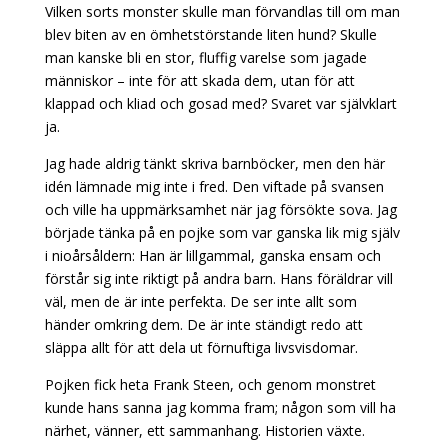
Vilken sorts monster skulle man förvandlas till om man
blev biten av en ömhetstörstande liten hund? Skulle
man kanske bli en stor, fluffig varelse som jagade
människor – inte för att skada dem, utan för att
klappad och kliad och gosad med? Svaret var självklart
ja.
Jag hade aldrig tänkt skriva barnböcker, men den här
idén lämnade mig inte i fred. Den viftade på svansen
och ville ha uppmärksamhet när jag försökte sova. Jag
började tänka på en pojke som var ganska lik mig själv
i nioårsåldern: Han är lillgammal, ganska ensam och
förstår sig inte riktigt på andra barn. Hans föräldrar vill
väl, men de är inte perfekta. De ser inte allt som
händer omkring dem. De är inte ständigt redo att
släppa allt för att dela ut förnuftiga livsvisdomar.
Pojken fick heta Frank Steen, och genom monstret
kunde hans sanna jag komma fram; någon som vill ha
närhet, vänner, ett sammanhang. Historien växte.