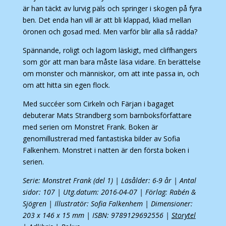
är han täckt av lurvig päls och springer i skogen på fyra
ben. Det enda han vill är att bli klappad, kliad mellan
öronen och gosad med. Men varför blir alla så rädda?
Spännande, roligt och lagom läskigt, med cliffhangers
som gör att man bara måste läsa vidare. En berättelse
om monster och människor, om att inte passa in, och
om att hitta sin egen flock.
Med succéer som Cirkeln och Färjan i bagaget
debuterar Mats Strandberg som barnboksförfattare
med serien om Monstret Frank. Boken är
genomillustrerad med fantastiska bilder av Sofia
Falkenhem. Monstret i natten är den första boken i
serien.
Serie: Monstret Frank (del 1) | Läsålder: 6-9 år | Antal
sidor: 107 | Utg.datum: 2016-04-07 | Förlag: Rabén &
Sjögren | Illustratör: Sofia Falkenhem | Dimensioner:
203 x 146 x 15 mm | ISBN: 9789129692556 |
Storytel