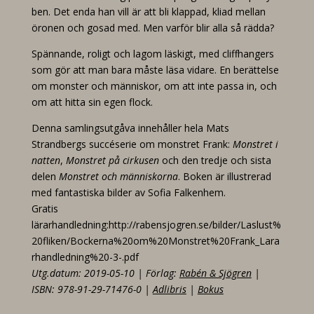
ben. Det enda han vill är att bli klappad, kliad mellan
öronen och gosad med. Men varför blir alla så rädda?
Spännande, roligt och lagom läskigt, med cliffhangers
som gör att man bara måste läsa vidare. En berättelse
om monster och människor, om att inte passa in, och
om att hitta sin egen flock.
Denna samlingsutgåva innehåller hela Mats
Strandbergs succéserie om monstret Frank:
Monstret i
natten
,
Monstret på cirkusen
och den tredje och sista
delen
Monstret och människorna
. Boken är illustrerad
med fantastiska bilder av Sofia Falkenhem.
Gratis
lärarhandledning:
http://rabensjogren.se/bilder/Laslust%
20fliken/Bockerna%20om%20Monstret%20Frank_Lara
rhandledning%20-3-.pdf
Utg.datum: 2019-05-10 | Förlag:
Rabén & Sjögren
|
ISBN: 978-91-29-71476-0 |
Adlibris
|
Bokus