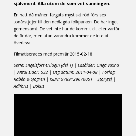
självmord. Alla utom de som vet sanningen.
En natt då månen färgats mystiskt röd förs sex
tonårstjejer till den nedlagda folkparken. De har inget
gemensamt. De vet inte hur de kommit dit eller varför
de är där, men utan varandra kommer de inte att
överleva.
Filmatiserades med premiär 2015-02-18
Serie: Engelsfors-trilogin (del 1) | Läsålder: Unga vuxna
| Antal sidor: 532 | Utg.datum: 2011-04-08 | Förlag:
Rabén & Sjögren | ISBN: 9789129676051 |
Storytel
|
Adlibris
|
Bokus